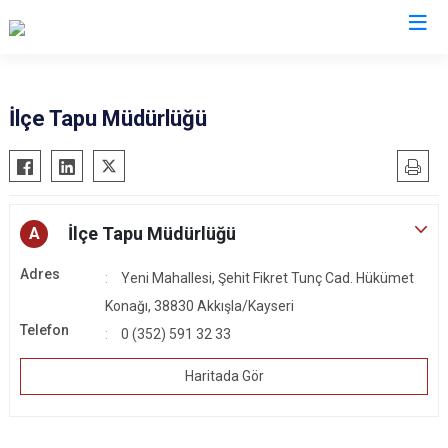
Kayseri
İlçe Tapu Müdürlüğü
Akkışla
Özvatan
Bünyan
Pınarbaşı
Develi
Sarıoğlan
İlçe Tapu Müdürlüğü
A
Felahiye
Sarız
Adres
Yeni Mahallesi, Şehit Fikret Tunç Cad. Hükümet
Hacılar
Talas
Konağı, 38830 Akkışla/Kayseri
İncesu
Tomarza
Telefon
0 (352) 591 32 33
Kocasinan
Yahyalı
Melikgazi
Yeşilhisar
Haritada Gör