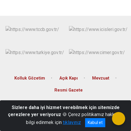
Kolluk Gözetim
Açık Kapı
Mevzuat
Resmi Gazete
Yeni Mah, Kayseri Cd. No:191, 38830 Akkışla/Kayseri
Sizlere daha iyi hizmet verebilmek için sitemizde
(0352) 591 32 11
çerezlere yer veriyoruz
🍪 Çerez politikamız hakkında
bilgi edinmek için
tıklayınız
Kabul et